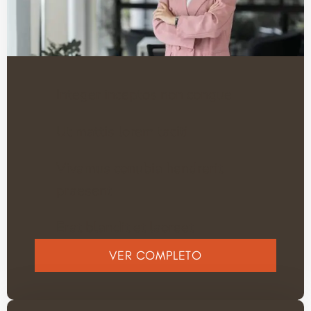
Integer inceptos non congue
Ut mattis lorem taciti
Vivamus conubia hendrerit
praesent
Erat blandit et laoreet
VER COMPLETO