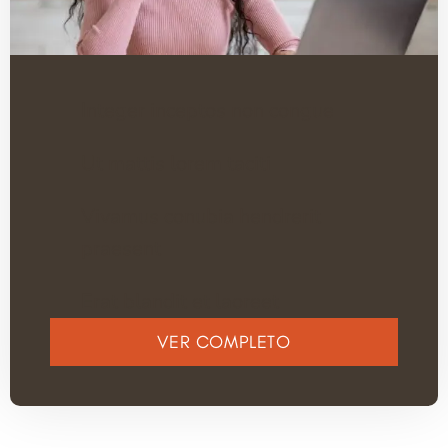
Integer inceptos non congue
Ut mattis lorem taciti
Vivamus conubia hendrerit
praesent
Erat blandit et laoreet
VER COMPLETO