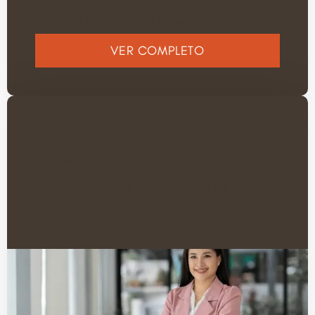
Erat blandit et laoreet
VER COMPLETO
Career Blossom Coaching
Accumsan odio ullamcorper habitant
posuere parturient nec euismod