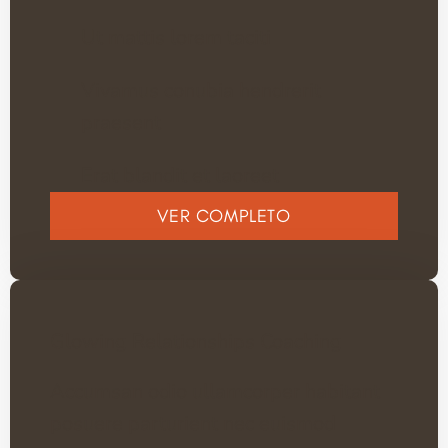
Ut mattis lorem taciti
Vivamus conubia hendrerit
praesent
Erat blandit et laoreet
VER COMPLETO
Glowing Relationships Coaching
Accumsan odio ullamcorper habitant
posuere parturient nec euismod