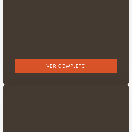
Ut mattis lorem taciti
Vivamus conubia hendrerit
praesent
Erat blandit et laoreet
VER COMPLETO
Radiant Woman Wellness
Accumsan odio ullamcorper habitant