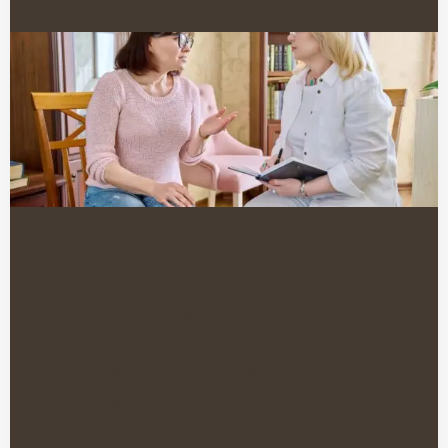
Integer inceptos non congue
Ut mattis lorem taciti
Vivamus conubia hendrerit
praesent