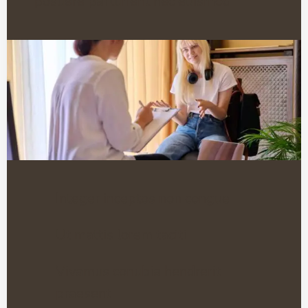
posuere parturient nec euismod
Integer inceptos non congue
Ut mattis lorem taciti
Vivamus conubia hendrerit
praesent