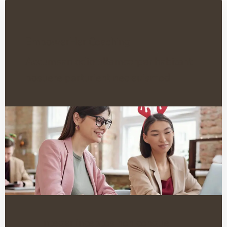
EmpowerHer Coaching
Accumsan odio ullamcorper habitant
posuere parturient nec euismod
Integer inceptos non congue