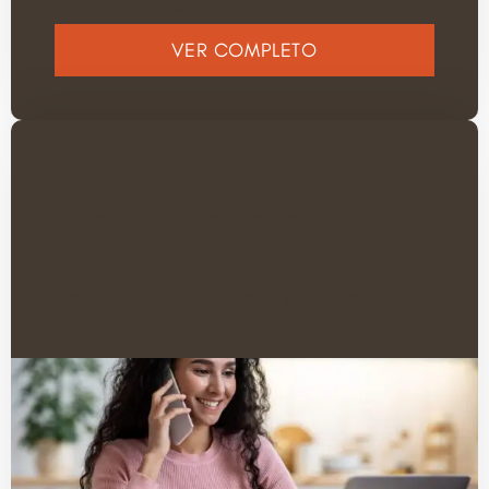
Erat blandit et laoreet
VER COMPLETO
Financial Femme Freedom
Accumsan odio ullamcorper habitant
posuere parturient nec euismod