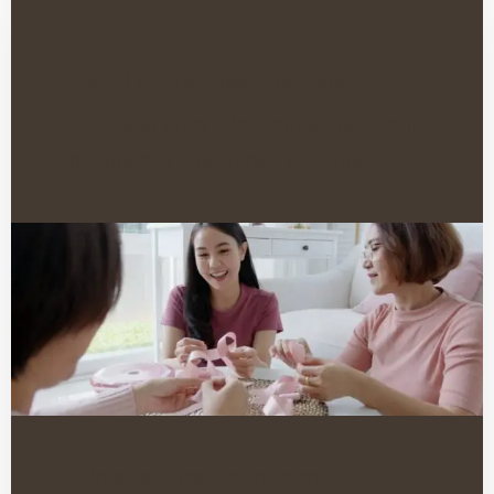
Mindful Motherhood Coaching
Accumsan odio ullamcorper habitant
posuere parturient nec euismod
Integer inceptos non congue